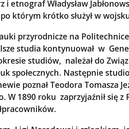
arz i etnograf Władysław Jabłono
, po którym krótko służył w wojsku
auki przyrodnicze na Politechnic
Dalsze studia kontynuował w Genew
W okresie studiów, należał do Zwią
nauk społecznych. Następnie stud
ewie poznał Teodora Tomasza Jeża 
 W 1890 roku zaprzyjaźnił się 
ółpracowników.