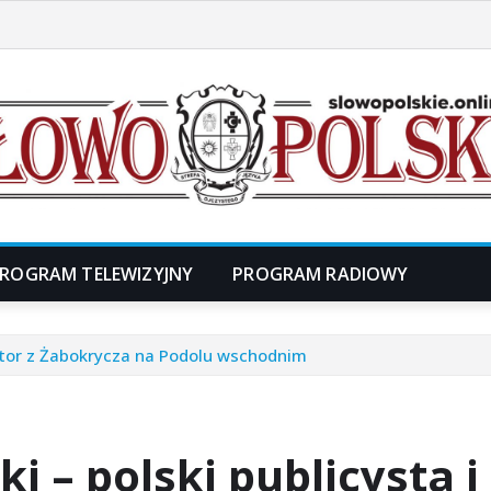
ROGRAM TELEWIZYJNY
PROGRAM RADIOWY
nator z Żabokrycza na Podolu wschodnim
 – polski publicysta i