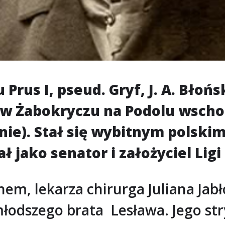
rus I, pseud. Gryf, J. A. Błońs
 w Żabokryczu na Podolu wscho
ie). Stał się wybitnym polskim
ał jako senator i założyciel Lig
m, lekarza chirurga Juliana Jabło
łodszego brata Lesława. Jego str