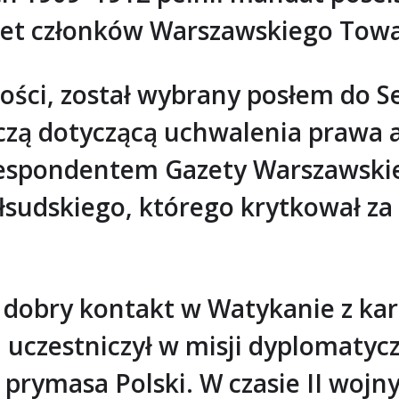
oczet członków Warszawskiego To
ości, został wybrany posłem do 
zą dotyczącą uchwalenia prawa a
orespondentem Gazety Warszawski
iłsudskiego, którego krytkował z
ł dobry kontakt w Watykanie z ka
uczestniczył w misji dyplomatyczne
prymasa Polski. W czasie II wojn