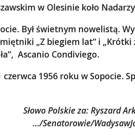
zawskim w Olesinie koło Nadarzy
opocie. Był świetnym nowelistą. W
amiętniki „Z biegiem lat” i „Krótk
ła”, Ascanio Condiviego.
1 czerwca 1956 roku w Sopocie. 
Słowo Polskie za: Ryszard Ark
…/Senatorowie/WadysawJab