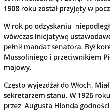
1908 roku został przyjęty w p
W rok po odzyskaniu niepodległ
wówczas inicjatywę ustawodawc
pełnił mandat senatora. Był k
Mussoliniego i przeciwnikiem P
majowy.
Często wyjezdżał do Włoch. Mia
sekretarzem stanu. W 1926 roku 
przez Augusta Hlonda godności 