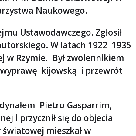
warzystwa Naukowego.
Sejmu Ustawodawczego. Zgłosił
utorskiego. W latach 1922–1935
ej w Rzymie. Był zwolennikiem
a wyprawę kijowską i przewrót
rdynałem Pietro Gasparrim,
j i przycznił się do objecia
y światowej mieszkał w