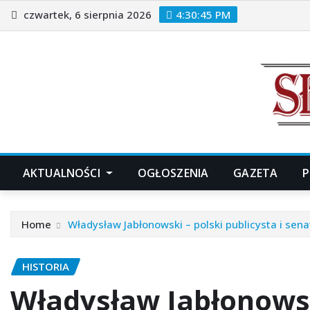
Skip
czwartek, 6 sierpnia 2026
4:30:47 PM
to
content
AKTUALNOŚCI
OGŁOSZENIA
GAZETA
P
Home
Władysław Jabłonowski – polski publicysta i se
HISTORIA
Władysław Jabłonowski