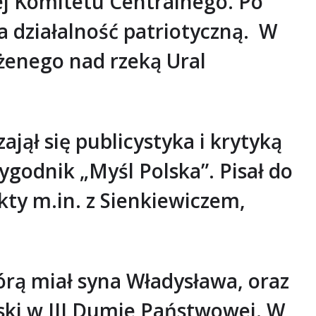
ej Komitetu Centralnego. Po
a działalność patriotyczną. W
ożenego nad rzeką Ural
jął się publicystyka i krytyką
ygodnik „Myśl Polska”. Pisał do
ty m.in. z Sienkiewiczem,
órą miał syna Władysława, oraz
lski w III Dumie Państwowej. W