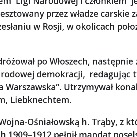
lem Ligi Narodowej i członkiem j
esztowany przez władze carskie z
esłaniu w Rosji, w okolicach poł
różował po Włoszech, następnie za
narodowej demokracji, redagując t
ta Warszawska”. Utrzymywał konak
m, Liebknechtem.
 Wojna-Ośniałowską h. Trąby, z kt
ach 1909–1912 pełnił mandat pose