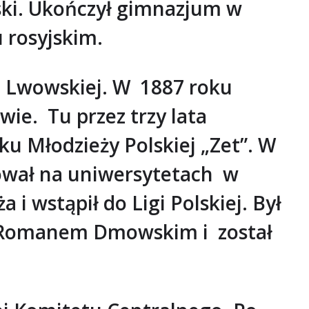
wski. Ukończył gimnazjum w
 rosyjskim.
e Lwowskiej. W 1887 roku
ie. Tu przez trzy lata
zku Młodzieży Polskiej „Zet”. W
iował na uniwersytetach w
i wstąpił do Ligi Polskiej. Był
z Romanem Dmowskim i został