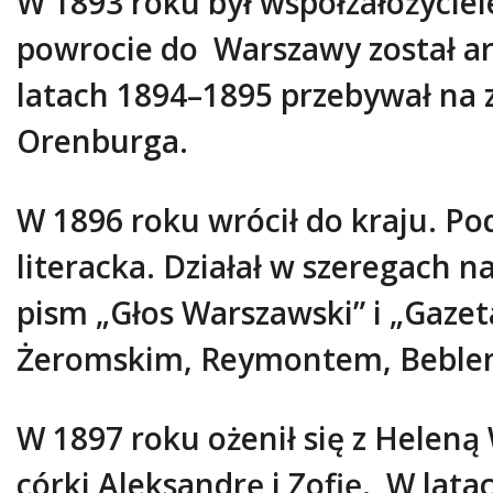
W 1893 roku był współzałożycie
powrocie do Warszawy został ar
latach 1894–1895 przebywał na z
Orenburga.
W 1896 roku wrócił do kraju. Pod
literacka. Działał w szeregach 
pism „Głos Warszawski” i „Gaze
Żeromskim, Reymontem, Beble
W 1897 roku ożenił się z Heleną
córki Aleksandrę i Zofię. W lat