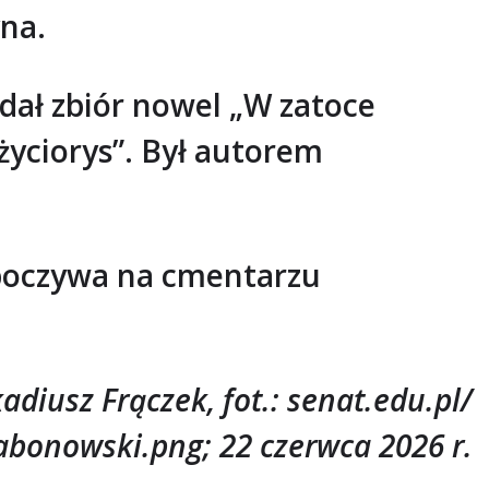
na.
ydał zbiór nowel „W zatoce
i życiorys”. Był autorem
Spoczywa na cmentarzu
adiusz Frączek, fot.: senat.edu.pl/
onowski.png; 22 czerwca 2026 r.