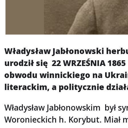
Władysław Jabłonowski herbu P
urodził się 22 WRZEŚNIA 1865
obwodu winnickiego na Ukrain
literackim, a politycznie dział
Władysław Jabłonowskim był syne
Woronieckich h. Korybut. Miał m