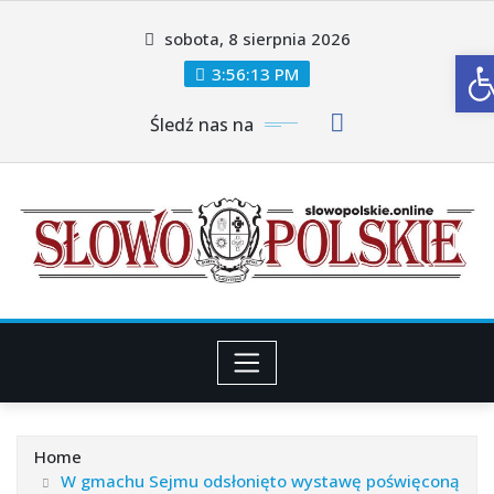
Skip
sobota, 8 sierpnia 2026
to
O
content
3:56:15 PM
Śledź nas na
Home
W gmachu Sejmu odsłonięto wystawę poświęconą