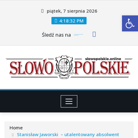
Skip
piątek, 7 sierpnia 2026
to
Ot
content
4:18:34 PM
Śledź nas na
Home
Stanisław Jaworski – utalentowany absolwent