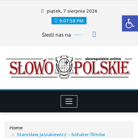
Skip
piątek, 7 sierpnia 2026
to
Ot
content
9:08:00 PM
Śledź nas na
Home
Stanisław Jasiukiewicz – bohater filmów