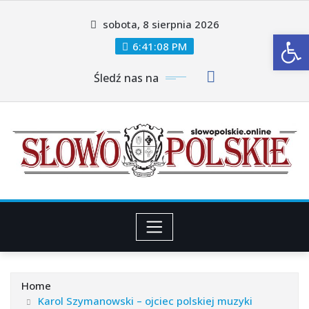
Skip
sobota, 8 sierpnia 2026
to
Ot
content
6:41:10 PM
Śledź nas na
Home
Karol Szymanowski – ojciec polskiej muzyki