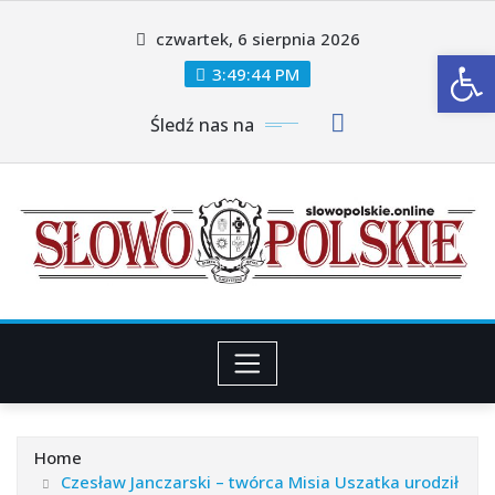
Skip
czwartek, 6 sierpnia 2026
to
Ot
content
3:49:46 PM
Śledź nas na
Home
Czesław Janczarski – twórca Misia Uszatka urodził