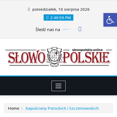
Skip
poniedziałek, 10 sierpnia 2026
to
Ot
content
2:50:01 PM
Śledź nas na
Home
Kapuściany Potockich i Szczeniowskich