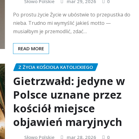
Słowo Polskie
mar 29, 2026
0
Po prostu życie Życie w ubóstwie to przepustka do
nieba. Trudno mi wymyślić jakieś motto —
musiałbym je przemodlić, zdać…
READ MORE
Z ŻYCIA KOŚCIOŁA KATOLICKIEGO
Gietrzwałd: jedyne w
Polsce uznane przez
kościół miejsce
objawień maryjnych
Słowo Polskie
mar 28, 2026
0