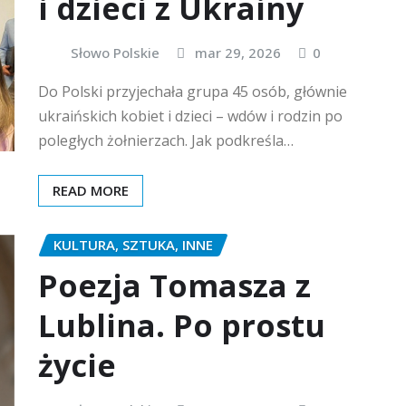
i dzieci z Ukrainy
Słowo Polskie
mar 29, 2026
0
Do Polski przyjechała grupa 45 osób, głównie
ukraińskich kobiet i dzieci – wdów i rodzin po
poległych żołnierzach. Jak podkreśla…
READ MORE
KULTURA, SZTUKA, INNE
Poezja Tomasza z
Lublina. Po prostu
życie