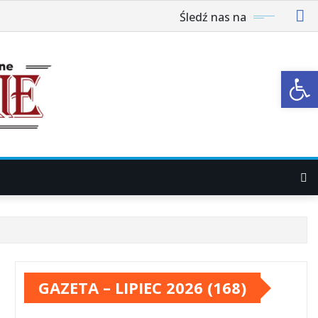
Śledź nas na
Ot
GAZETA – LIPIEC 2026 (168)