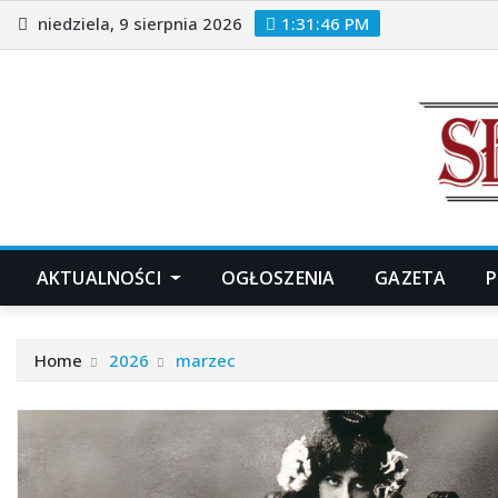
Skip
niedziela, 9 sierpnia 2026
1:31:47 PM
to
content
AKTUALNOŚCI
OGŁOSZENIA
GAZETA
P
Home
2026
marzec