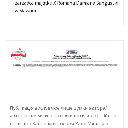
zarządca majątku X Romana Damiana Sanguszki
w Sławucie
Публікація висловлює лише думки автора/
авторів і не може ототожноватися з офіційною
позицією Канцелярії Голови Ради Міністрів