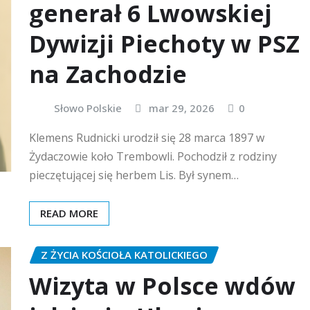
generał 6 Lwowskiej
Dywizji Piechoty w PSZ
na Zachodzie
Słowo Polskie
mar 29, 2026
0
Klemens Rudnicki urodził się 28 marca 1897 w
Żydaczowie koło Trembowli. Pochodził z rodziny
pieczętującej się herbem Lis. Był synem…
READ MORE
Z ŻYCIA KOŚCIOŁA KATOLICKIEGO
Wizyta w Polsce wdów