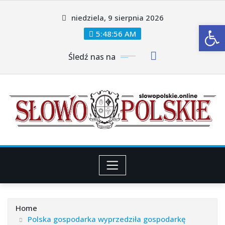
Skip
niedziela, 9 sierpnia 2026
to
Ot
content
5:48:57 AM
Śledź nas na
Home
Polska gospodarka wyprzedziła gospodarkę