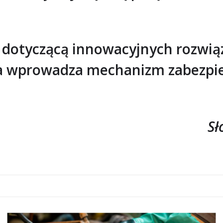
dotyczącą innowacyjnych rozwiąz
óra wprowadza mechanizm zabezpi
Sł