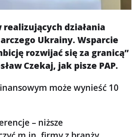
realizujących działania
darczego Ukrainy. Wsparcie
bicję rozwijać się za granicą”
aw Czekaj, jak pisze PAP.
finansowym może wynieść 10
rencje – niższe
zyć m.in. firmy z branży