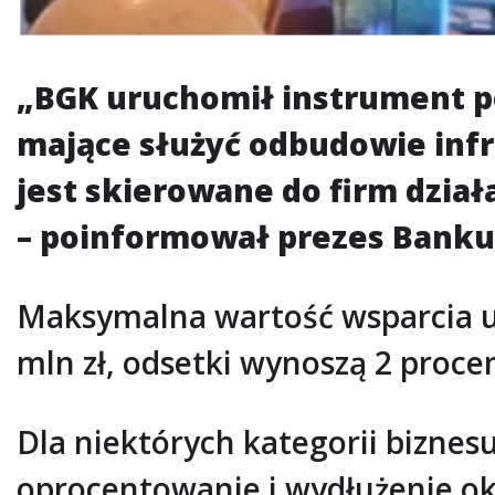
„BGK uruchomił instrument po
mające służyć odbudowie infr
jest skierowane do firm dział
– poinformował prezes Banku 
Maksymalna wartość wsparcia 
mln zł, odsetki wynoszą 2 procent
Dla niektórych kategorii biznes
oprocentowanie i wydłużenie okr