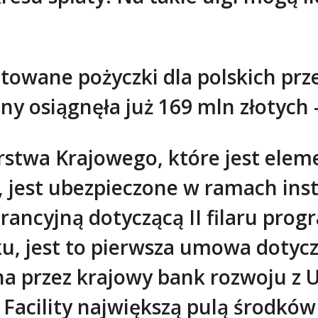
wane pożyczki dla polskich prze
ny osiągnęła już 169 mln złotych
stwa Krajowego, które jest ele
 jest ubezpieczone w ramach ins
cyjną dotyczącą II filaru progra
, jest to pierwsza umowa dotyc
na przez krajowy bank rozwoju z 
Facility największą pulą środkó