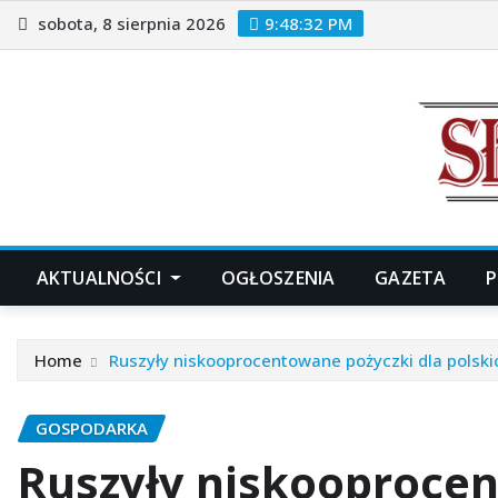
Skip
sobota, 8 sierpnia 2026
9:48:34 PM
to
content
AKTUALNOŚCI
OGŁOSZENIA
GAZETA
P
Home
Ruszyły niskooprocentowane pożyczki dla polskic
GOSPODARKA
Ruszyły niskooprocen