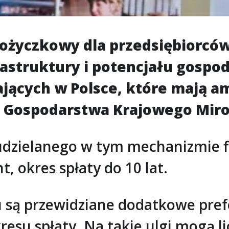
życzkowy dla przedsiębiorców 
astruktury i potencjału gospo
ających w Polsce, które mają am
Gospodarstwa Krajowego Mirosł
udzielanego w tym mechanizmie 
, okres spłaty do 10 lat.
u są przewidziane dodatkowe prefe
esu spłaty. Na takie ulgi mogą lic