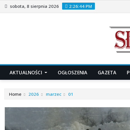
Skip
sobota, 8 sierpnia 2026
2:26:45 PM
to
content
AKTUALNOŚCI
OGŁOSZENIA
GAZETA
P
Home
2026
marzec
01