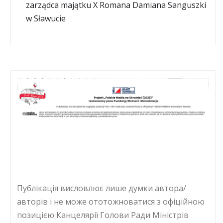
zarządca majątku X Romana Damiana Sanguszki
w Sławucie
Публікація висловлює лише думки автора/
авторів і не може ототожноватися з офіційною
позицією Канцелярії Голови Ради Міністрів