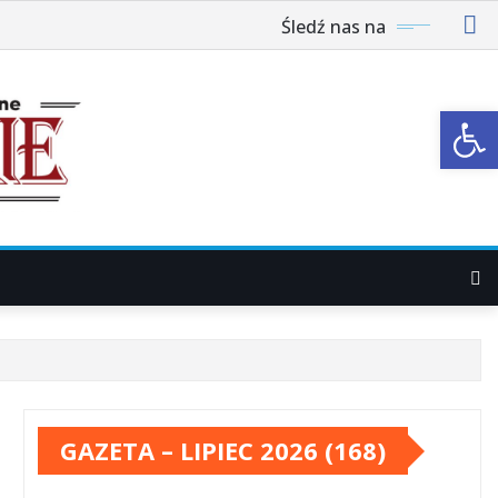
Śledź nas na
Ot
GAZETA – LIPIEC 2026 (168)