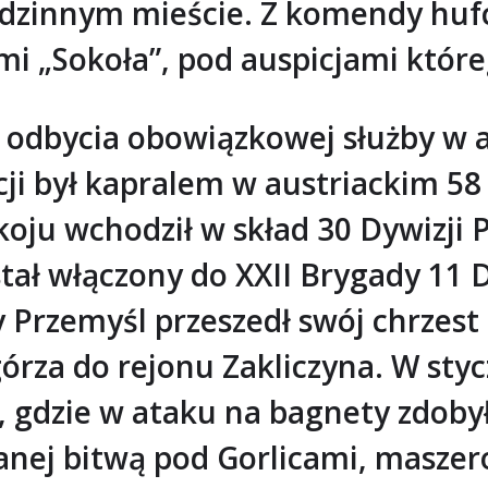
dzinnym mieście. Z komendy huf
mi „Sokoła”, pod auspicjami któr
 odbycia obowiązkowej służby w a
acji był kapralem w austriackim 5
koju wchodził w skład 30 Dywizji 
tał włączony do XXII Brygady 11 
y Przemyśl przeszedł swój chrzest 
órza do rejonu Zakliczyna. W sty
, gdzie w ataku na bagnety zdoby
nej bitwą pod Gorlicami, maszer