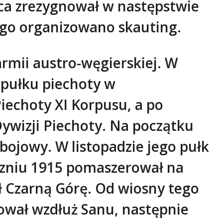
ca zrezygnował w następstwie
ego organizowano skauting.
rmii austro-węgierskiej. W
8 pułku piechoty w
Piechoty XI Korpusu, a po
Dywizji Piechoty. Na początku
bojowy. W listopadzie jego pułk
czniu 1915 pomaszerował na
ł Czarną Górę. Od wiosny tego
ował wzdłuż Sanu, następnie