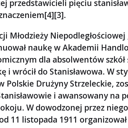
ej przedstawicieli pięciu stanisł
znaczeniem[4][3].
ji Młodzieży Niepodległościowej „
ynuował naukę w Akademii Handlo
nomicznym dla absolwentów szkół 
 i wrócił do Stanisławowa. W sty
w Polskie Drużyny Strzeleckie, z
 Stanisławowie i awansowany na p
 pokoju. W dowodzonej przez niego
 od 11 listopada 1911 organizował