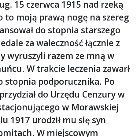
Bug. 15 czerwca 1915 nad rzeką
o to moją prawą nogę na szereg
wansował do stopnia starszego
edale za waleczność łącznie z
zy wyruszyli razem ze mną w
uńcu. W trakcie leczenia zawarł
o stopnia podporucznika. Po
przydział do Urzędu Cenzury w
 stacjonującego w Morawskiej
u 1917 urodził mu się syn
olomitach. W miejscowym