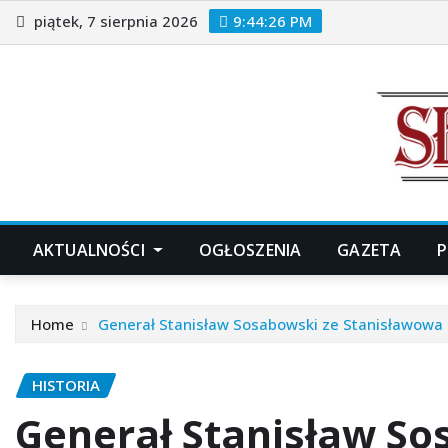
Skip
piątek, 7 sierpnia 2026
9:44:27 PM
to
content
AKTUALNOŚCI
OGŁOSZENIA
GAZETA
P
Home
Generał Stanisław Sosabowski ze Stanisławowa 
HISTORIA
Generał Stanisław So