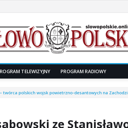
ROGRAM TELEWIZYJNY
PROGRAM RADIOWY
– twórca polskich wojsk powietrzno-desantowych na Zachodz
sabowski ze Stanisław