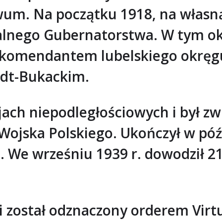
um. Na początku 1918, na własną 
ralnego Gubernatorstwa. W tym o
z komendantem lubelskiego okręgu
rdt-Bukackim.
jach niepodległościowych i był z
Wojska Polskiego. Ukończył w póź
 We wrześniu 1939 r. dowodził 21
ostał odznaczony orderem Virtuti 