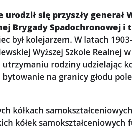
e urodził się przyszły generał
ej Brygady Spadochronowej i t
iec był kolejarzem. W latach 1903
lewskiej Wyższej Szkole Realnej w
utrzymaniu rodziny udzielając ko
ytowanie na granicy głodu poleps
ych kółkach samokształceniowych.
ich kółek samokształceniowych f