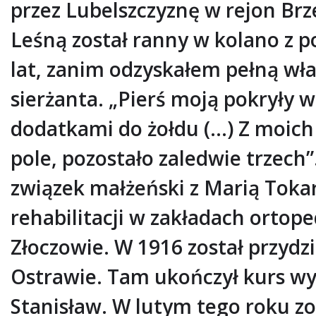
przez Lubelszczyznę w rejon Brze
Leśną został ranny w kolano z 
lat, zanim odzyskałem pełną wła
sierżanta. „Pierś moją pokryły 
dodatkami do żołdu (…) Z moich
pole, pozostało zaledwie trzech
związek małżeński z Marią Toka
rehabilitacji w zakładach orto
Złoczowie. W 1916 został przyd
Ostrawie. Tam ukończył kurs wys
Stanisław. W lutym tego roku z