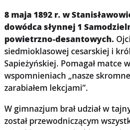
8 maja 1892 r. w Stanisławowi
dowódca słynnej 1 Samodzieln
powietrzno-desantowych.
Ojc
siedmioklasowej cesarskiej i kró
Sapieżyńskiej. Pomagał matce w 
wspomnieniach „nasze skromne b
zarabiałem lekcjami”.
W gimnazjum brał udział w tajn
został przewodniczącym wszystk