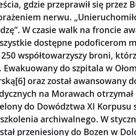
ścia, gdzie przeprawił się przez 
porażeniem nerwu. „Unieruchomił
dzę”. W czasie walk na froncie a
wszystkie dostępne podoficerom m
 250 współtowarzyszy broni, któr
”. Ewakuowany do szpitala w Ołom
rską[6] oraz został awansowany d
pedycznych na Morawach otrzymał 
zielony do Dowództwa XI Korpusu
zkolenia archiwalnego. W styczni
ostał przeniesiony do Bozen w D