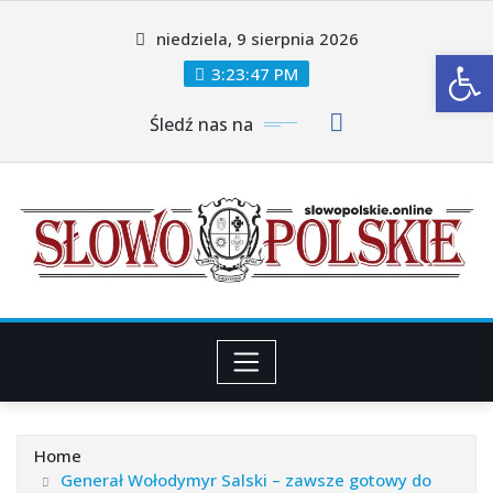
Skip
niedziela, 9 sierpnia 2026
to
Ot
content
3:23:49 PM
Śledź nas na
Home
Generał Wołodymyr Salski – zawsze gotowy do