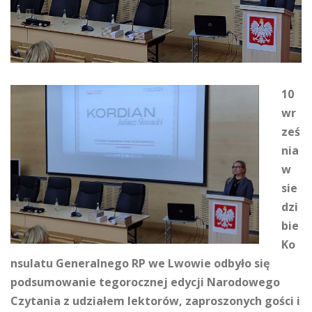
10
wr
ześ
nia
w
sie
dzi
bie
Ko
nsulatu Generalnego RP we Lwowie odbyło się
podsumowanie tegorocznej edycji Narodowego
Czytania z udziałem lektorów, zaproszonych gości i