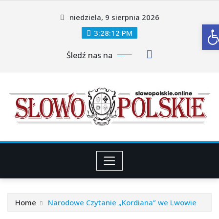
Skip
niedziela, 9 sierpnia 2026
to
O
content
3:28:14 PM
Śledź nas na
Home
Narodowe Czytanie „Kordiana” we Lwowie