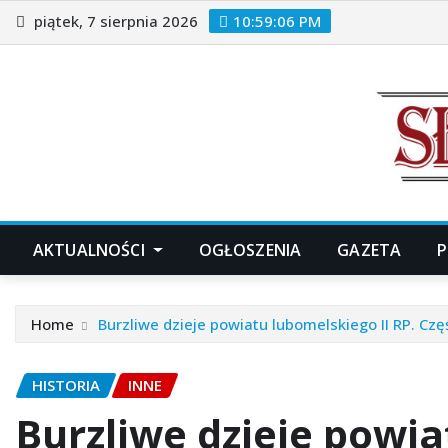
Skip
piątek, 7 sierpnia 2026
10:59:07 PM
to
content
AKTUALNOŚCI
OGŁOSZENIA
GAZETA
P
Home
Burzliwe dzieje powiatu lubomelskiego II RP. Częś
HISTORIA
INNE
Burzliwe dzieje powia