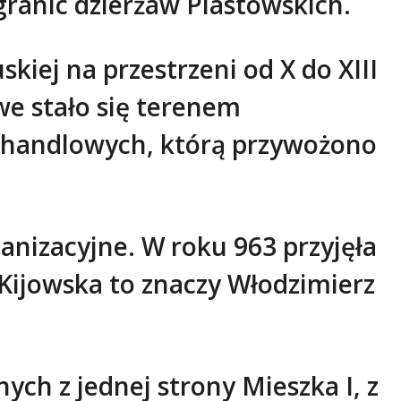
ranic dzierżaw Piastowskich.
skiej na przestrzeni od X do XIII
e stało się terenem
ii handlowych, którą przywożono
janizacyjne. W roku 963 przyjęła
 Kijowska to znaczy Włodzimierz
ych z jednej strony Mieszka I, z