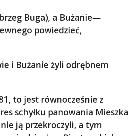
 brzeg Buga), a Bużanie—
 pewnego powiedzieć,
ie i Bużanie żyli odrębnem
1, to jest równocześnie z
kres schyłku panowania Mieszka
ie ją przekroczyli, a tym