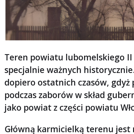
Teren powiatu lubomelskiego II R
specjalnie ważnych historyczni
dopiero ostatnich czasów, gdyż 
podczas zaborów w skład gubern
jako powiat z części powiatu Wł
Główną karmicielką terenu jest r