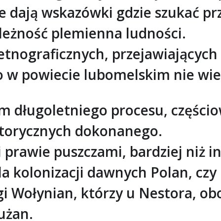
ne dają wskazówki gdzie szukać p
leżność plemienna ludności.
 etnograficznych, przejawiającyc
go w powiecie lubomelskim nie w
m długoletniego procesu, części
istorycznych dokonanego.
prawie puszczami, bardziej niż in
a kolonizacji dawnych Polan, czy
i Wołynian, którzy u Nestora, ob
użan.