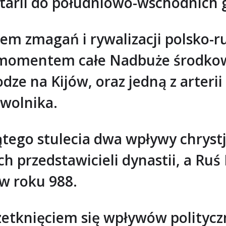
arli do południowo-wschodnich g
nem zmagań i rywalizacji polsko-ru
m momentem całe Nadbuże środkow
dze na Kijów, oraz jedną z arter
ewolnika.
iątego stulecia dwa wpływy chryst
h przedstawicieli dynastii, a Ruś
 w roku 988.
zetknięciem się wpływów polityczn