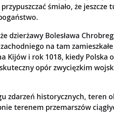
 przypuszczać śmiało, że jeszcze
 pogaństwo.
, że dzierżawy Bolesława Chrobre
 zachodniego na tam zamieszkałe
 Kijów i rok 1018, kiedy Polska 
zskuteczny opór zwycięzkim wojs
gu zdarzeń historycznych, teren
ie terenem przemarszów ciągłych