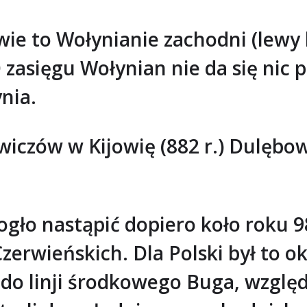
wie to Wołynianie zachodni (lewy
 zasięgu Wołynian nie da się nic
nia.
iczów w Kijowię (882 r.) Dulębow
ło nastąpić dopiero koło roku 98
erwieńskich. Dla Polski był to o
do linji środkowego Buga, względn