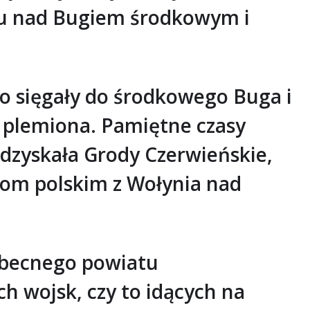
 tu nad Bugiem środkowym i
go sięgały do środkowego Buga i
 plemiona. Pamiętne czasy
odzyskała Grody Czerwieńskie,
kom polskim z Wołynia nad
 obecnego powiatu
 wojsk, czy to idących na