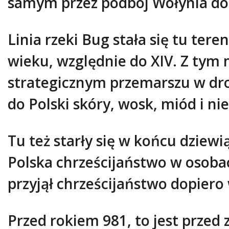
samym przez podbój Wołynia dot
Linia rzeki Bug stała się tu tere
wieku, względnie do XIV. Z ty
strategicznym przemarszu w dro
do Polski skóry, wosk, miód i ni
Tu też starły się w końcu dziew
Polska chrześcijaństwo w osobac
przyjął chrześcijaństwo dopiero
Przed rokiem 981, to jest przed 