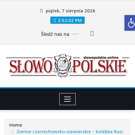
Skip
piątek, 7 sierpnia 2026
to
O
content
2:52:04 PM
Śledź nas na
Home
Ziemie czernichowsko-siewierskie – kolebka Rusi