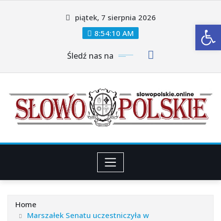
Skip
piątek, 7 sierpnia 2026
to
Ot
content
8:54:11 AM
Śledź nas na
Home
Marszałek Senatu uczestniczyła w