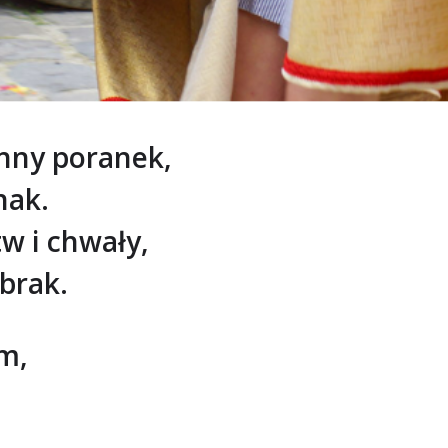
nny poranek,
nak.
w i chwały,
 brak.
m,