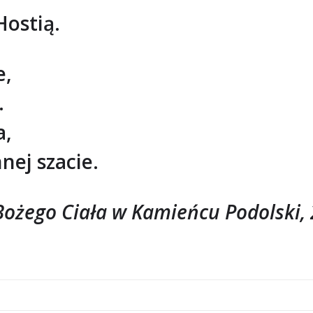
Hostią.
e,
.
a,
nej szacie.
ożego Ciała w Kamieńcu Podolski, 2