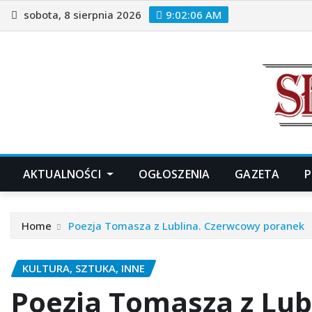
Skip
sobota, 8 sierpnia 2026
9:02:09 AM
to
content
AKTUALNOŚCI
OGŁOSZENIA
GAZETA
P
Home
Poezja Tomasza z Lublina. Czerwcowy poranek
KULTURA, SZTUKA, INNE
Poezja Tomasza z Lub