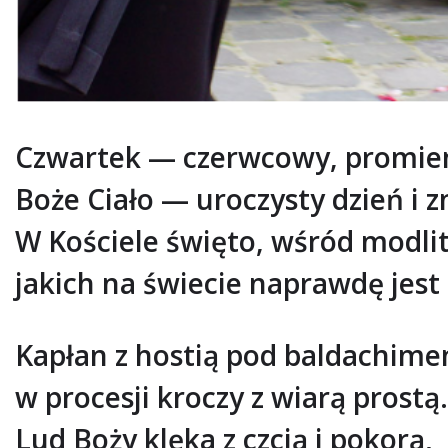
Czwartek — czerwcowy, promie
Boże Ciało — uroczysty dzień i z
W Kościele święto, wśród modlit
jakich na świecie naprawdę jest
Kapłan z hostią pod baldachime
w procesji kroczy z wiarą prostą.
Lud Boży klęka z czcią i pokorą,