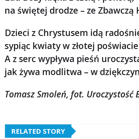
na świętej drodze – ze Zbawczą 
Dzieci z Chrystusem idą radośni
sypiąc kwiaty w złotej poświacie
A z serc wypływa pieśń uroczyst
jak żywa modlitwa – w dziękczyn
Tomasz Smoleń, fot. Uroczystość B
RELATED STORY