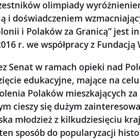
czestników olimpiady wyróżnienie
nią i doświadczeniem wzmacniający
olonii i Polaków za Granicą” jest
2016 r. we współpracy z Fundacją
ez Senat w ramach opieki nad Pol
ięcie edukacyjne, mające na celu
olenia Polaków mieszkających za 
m cieszy się dużym zainteresowa
ka młodzież z kilkudziesięciu kraj
 ten sposób do popularyzacji hist