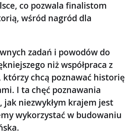
sce, co pozwala finalistom
torią, wśród nagród dla
łównych zadań i powodów do
iękniejszego niż współpraca z
 którzy chcą poznawać historię
ami. I ta chęć poznawania
a, jak niezwykłym krajem jest
ożemy wykorzystać w budowaniu
ńska.