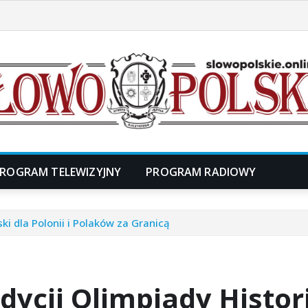
ROGRAM TELEWIZYJNY
PROGRAM RADIOWY
ski dla Polonii i Polaków za Granicą
dycji Olimpiady Historii