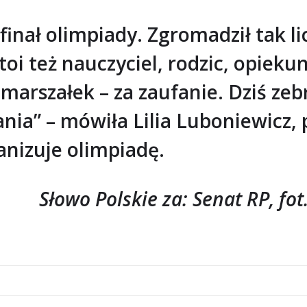
 finał olimpiady. Zgromadził tak 
oi też nauczyciel, rodzic, opieku
marszałek – za zaufanie. Dziś zebra
ia” – mówiła Lilia Luboniewicz, 
anizuje olimpiadę.
Słowo Polskie za: Senat RP, fot