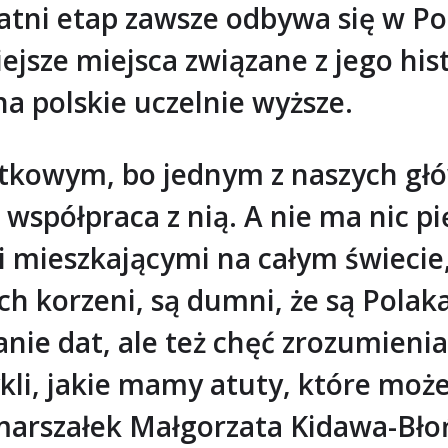
atni etap zawsze odbywa się w Pol
ejsze miejsca związane z jego his
na polskie uczelnie wyższe.
ątkowym, bo jednym z naszych g
i współpraca z nią. A nie ma nic p
 mieszkającymi na całym świecie,
ch korzeni, są dumni, że są Polak
anie dat, ale też chęć zrozumieni
ykli, jakie mamy atuty, które m
 marszałek Małgorzata Kidawa-Bło