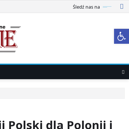
Śledź nas na
Ot
 Polski dla Polonii i