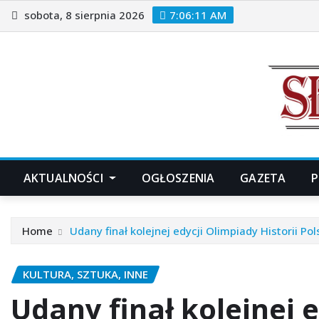
Skip
sobota, 8 sierpnia 2026
7:06:13 AM
to
content
AKTUALNOŚCI
OGŁOSZENIA
GAZETA
P
Home
Udany finał kolejnej edycji Olimpiady Historii Pol
KULTURA, SZTUKA, INNE
Udany finał kolejnej e