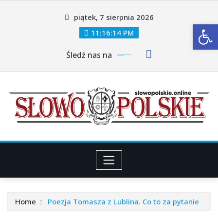
Skip
piątek, 7 sierpnia 2026
to
Ot
content
11:16:16 PM
Śledź nas na
Home
Poezja Tomasza z Lublina. Co to za pytanie