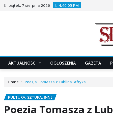
Skip
piątek, 7 sierpnia 2026
4:40:07 PM
to
content
AKTUALNOŚCI
OGŁOSZENIA
GAZETA
P
Home
Poezja Tomasza z Lublina. Afryka
KULTURA, SZTUKA, INNE
Poezja Tomasza z Lub