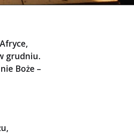
 Afryce,
w grudniu.
nie Boże –
żu,