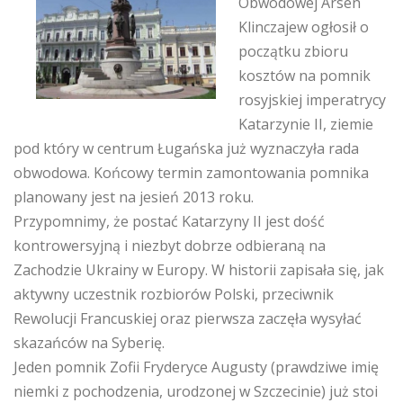
Obwodowej Arsen
Klinczajew ogłosił o
początku zbioru
kosztów na pomnik
rosyjskiej imperatrycy
Katarzynie II, ziemie
pod który w centrum Ługańska już wyznaczyła rada
obwodowa. Końcowy termin zamontowania pomnika
planowany jest na jesień 2013 roku.
Przypomnimy, że postać Katarzyny II jest dość
kontrowersyjną i niezbyt dobrze odbieraną na
Zachodzie Ukrainy w Europy. W historii zapisała się, jak
aktywny uczestnik rozbiorów Polski, przeciwnik
Rewolucji Francuskiej oraz pierwsza zaczęła wysyłać
skazańców na Syberię.
Jeden pomnik
Zofi
i
Frydery
ce
August
y (prawdziwe imię
niemki z pochodzenia, urodzonej w Szczecinie) już stoi