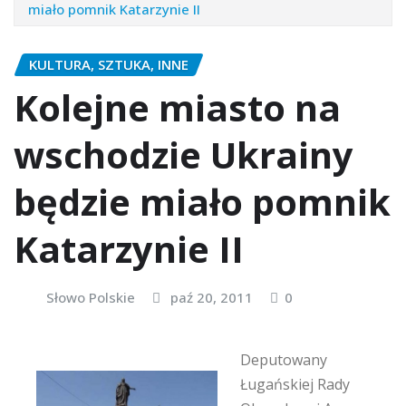
miało pomnik Katarzynie II
KULTURA, SZTUKA, INNE
Kolejne miasto na
wschodzie Ukrainy
będzie miało pomnik
Katarzynie II
Słowo Polskie
paź 20, 2011
0
Deputowany
Ługańskiej Rady