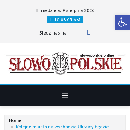
Skip
niedziela, 9 sierpnia 2026
to
Ot
content
10:03:08 AM
Śledź nas na
Home
Kolejne miasto na wschodzie Ukrainy będzie