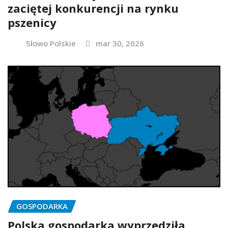
zaciętej konkurencji na rynku
pszenicy
Słowo Polskie
mar 30, 2026
GOSPODARKA
Polska gospodarka wyprzedziła