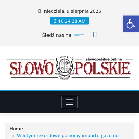
Skip
niedziela, 9 sierpnia 2026
to
Ot
content
10:24:30 AM
Śledź nas na
Home
W lutym rekordowe poziomy importu gazu do