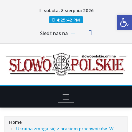
Skip
sobota, 8 sierpnia 2026
to
Ot
content
4:25:44 PM
Śledź nas na
Home
Ukraina zmaga się z brakiem pracowników. W