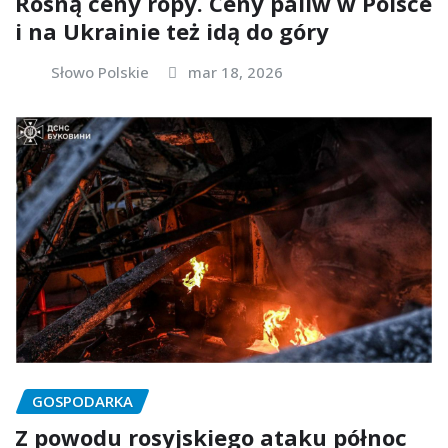
Rosną ceny ropy. Ceny paliw w Polsce
i na Ukrainie też idą do góry
Słowo Polskie
mar 18, 2026
GOSPODARKA
Z powodu rosyjskiego ataku północ