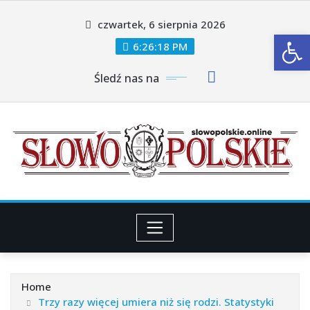
Skip
czwartek, 6 sierpnia 2026
to
Ot
content
6:26:20 PM
Śledź nas na
Home
Trzy razy więcej umiera niż się rodzi. Statystyki