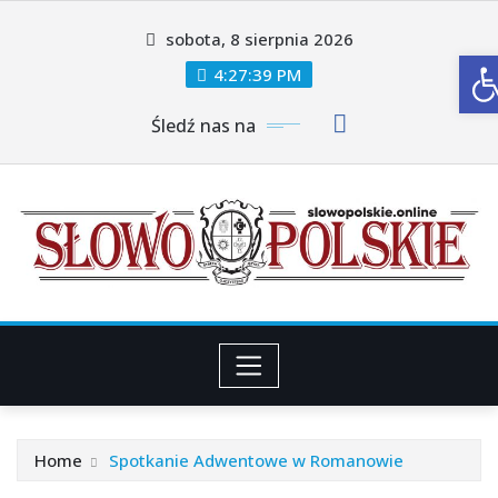
Skip
sobota, 8 sierpnia 2026
to
O
content
4:27:41 PM
Śledź nas na
Home
Spotkanie Adwentowe w Romanowie