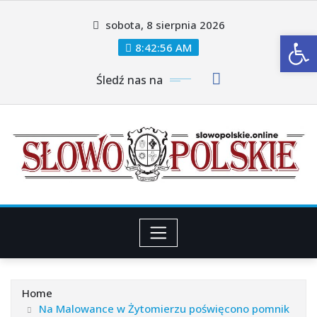
Skip
sobota, 8 sierpnia 2026
to
Ot
content
8:42:58 AM
Śledź nas na
Home
Na Malowance w Żytomierzu poświęcono pomnik