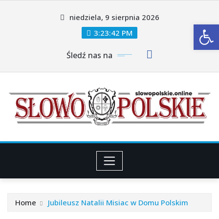
Skip
niedziela, 9 sierpnia 2026
to
Ot
content
3:23:44 PM
Śledź nas na
Home
Jubileusz Natalii Misiac w Domu Polskim