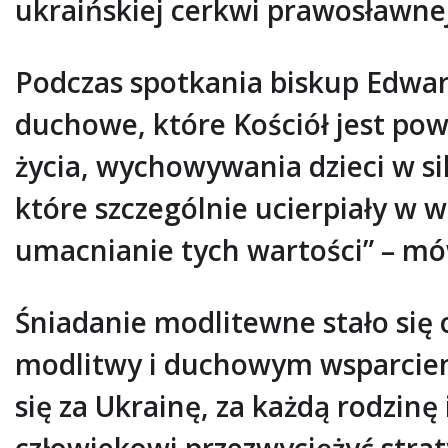
ukraińskiej cerkwi prawosławne
Podczas spotkania biskup Edwa
duchowe, które Kościół jest pow
życia, wychowywania dzieci w sil
które szczególnie ucierpiały w 
umacnianie tych wartości” – mó
Śniadanie modlitewne stało się o
modlitwy i duchowym wsparciem
się za Ukrainę, za każdą rodzinę
człowiekowi przezwyciężyć strat