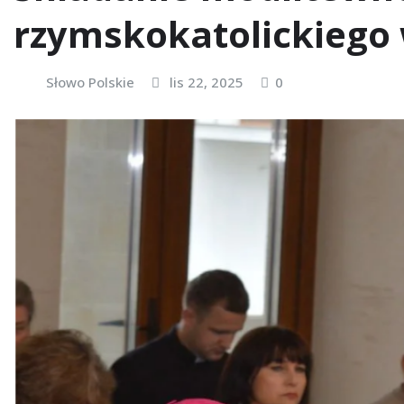
rzymskokatolickiego 
Słowo Polskie
lis 22, 2025
0