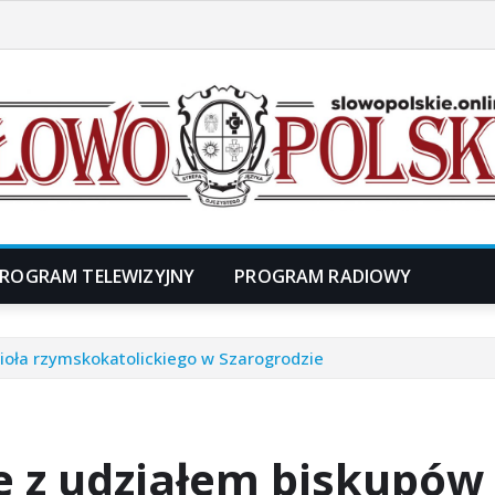
ROGRAM TELEWIZYJNY
PROGRAM RADIOWY
ioła rzymskokatolickiego w Szarogrodzie
 z udziałem biskupów 