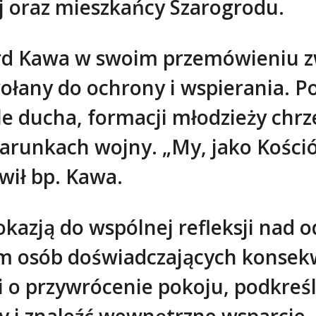
j oraz mieszkańcy Szarogrodu.
rd Kawa w swoim przemówieniu z
ołany do ochrony i wspierania. P
e ducha, formacji młodzieży chrze
warunkach wojny. „My, jako Kości
wił bp. Kawa.
kazją do wspólnej refleksji nad o
 osób doświadczających konsekwe
 i o przywrócenie pokoju, podkreś
y i znaleźć wewnętrzne wsparcie.