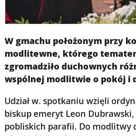
W gmachu położonym przy kośc
modlitewne, którego tematem
zgromadziło duchownych różny
wspólnej modlitwie o pokój 
Udział w. spotkaniu wzięli ordy
biskup emeryt Leon Dubrawski, 
pobliskich parafii. Do modlitwy 