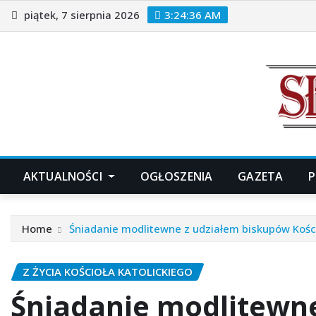
Skip
piątek, 7 sierpnia 2026
3:24:38 AM
to
content
AKTUALNOŚCI
OGŁOSZENIA
GAZETA
P
Home
Śniadanie modlitewne z udziałem biskupów Kośc
Z ŻYCIA KOŚCIOŁA KATOLICKIEGO
Śniadanie modlitewne