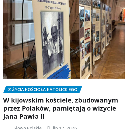
Z ŻYCIA KOŚCIOŁA KATOLICKIEGO
W kijowskim kościele, zbudowanym
przez Polaków, pamiętają o wizycie
Jana Pawła II
Słowo Polskie
lip 17, 2026