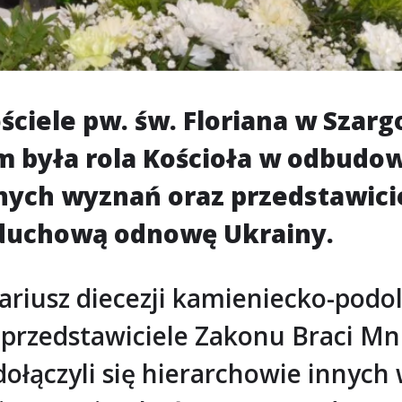
iele pw. św. Floriana w Szargo
 była rola Kościoła w odbudow
ch wyznań oraz przedstawiciel
i duchową odnowę Ukrainy.
nariusz diecezji kamieniecko-podo
przedstawiciele Zakonu Braci Mni
dołączyli się hierarchowie innych