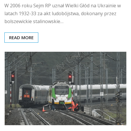
W 2006 roku Sejm RP uznał Wielki Głód na Ukrainie w
latach 1932-33 za akt ludobójstwa, dokonany przez
bolszewickie stalinowskie…
READ MORE