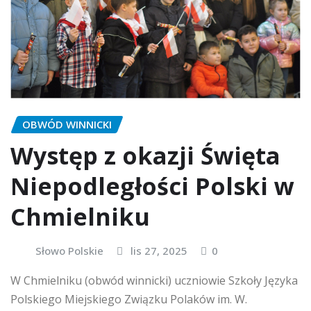
OBWÓD WINNICKI
Występ z okazji Święta
Niepodległości Polski w
Chmielniku
Słowo Polskie
lis 27, 2025
0
W Chmielniku (obwód winnicki) uczniowie Szkoły Języka
Polskiego Miejskiego Związku Polaków im. W.