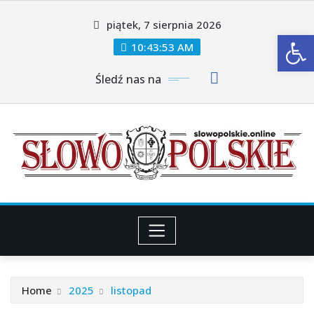
Skip
piątek, 7 sierpnia 2026
to
Ot
content
10:43:55 AM
Śledź nas na
Home
2025
listopad