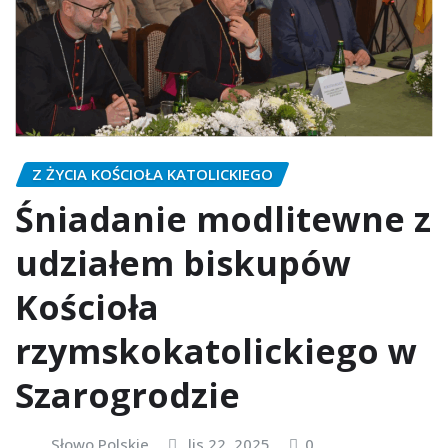
Z ŻYCIA KOŚCIOŁA KATOLICKIEGO
Śniadanie modlitewne z
udziałem biskupów
Kościoła
rzymskokatolickiego w
Szarogrodzie
Słowo Polskie
lis 22, 2025
0