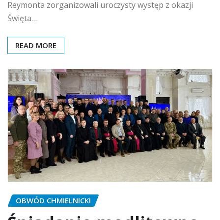
Reymonta zorganizowali uroczysty występ z okazji
Święta…
READ MORE
OBWÓD CHMIELNICKI