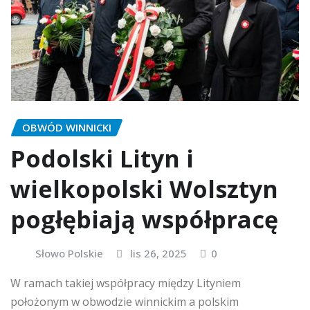
OBWÓD WINNICKI
Podolski Lityn i
wielkopolski Wolsztyn
pogłębiają współpracę
Słowo Polskie
lis 26, 2025
0
W ramach takiej współpracy między Lityniem
położonym w obwodzie winnickim a polskim