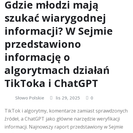
Gdzie młodzi mają
szukać wiarygodnej
informacji? W Sejmie
przedstawiono
informację o
algorytmach działań
TikToka i ChatGPT
Słowo Polskie
lis 29, 2025
0
TikTok i algorytmy, komentarze zamiast sprawdzonych
źródeł, a ChatGPT jako główne narzędzie weryfikacji
informacji. Najnowszy raport przedstawiony w Sejmie