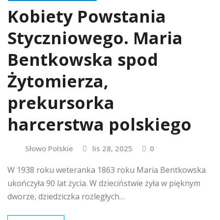
Kobiety Powstania
Styczniowego. Maria
Bentkowska spod
Żytomierza,
prekursorka
harcerstwa polskiego
Słowo Polskie
lis 28, 2025
0
W 1938 roku weteranka 1863 гoku Maria Bentkowska
ukończyła 90 lat życia. W dzieciństwie żyła w pięknym
dworze, dziedziczka rozległych…