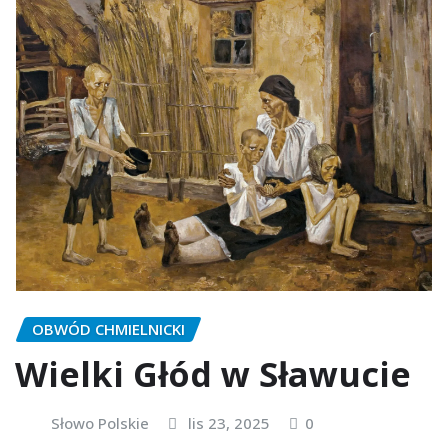
OBWÓD CHMIELNICKI
Wielki Głód w Sławucie
Słowo Polskie
lis 23, 2025
0