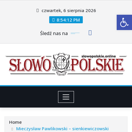
Skip
czwartek, 6 sierpnia 2026
to
Ot
content
8:54:14 PM
Śledź nas na
Home
Mieczysław Pawlikowski – sienkiewiczowski