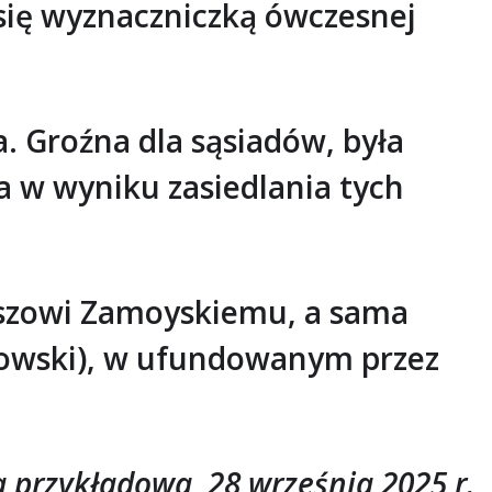
się wyznaczniczką ówczesnej
. Groźna dla sąsiadów, była
a w wyniku zasiedlania tych
aszowi Zamoyskiemu, a sama
lwowski), w ufundowanym przez
ja przykładowa, 28 września 2025 r.