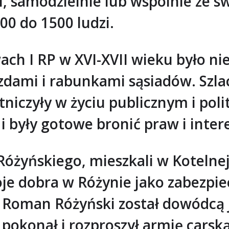
i, samodzielnie lub wspólnie ze 
00 do 1500 ludzi.
ch I RP w XVI-XVII wieku było ni
zdami i rabunkami sąsiadów. Szla
tniczyły w życiu publicznym i po
i były gotowe bronić praw i inter
Różyńskiego, mieszkali w Kotelnej
oje dobra w Różynie jako zabezpi
Roman Różyński został dowódcą j
okonał i rozproszył armię carsk