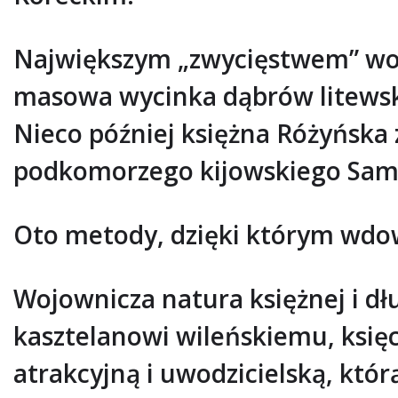
Największym „zwycięstwem” woł
masowa wycinka dąbrów litewsk
Nieco później księżna Różyńska 
podkomorzego kijowskiego Sami
Oto metody, dzięki którym wdo
Wojownicza natura księżnej i dłu
kasztelanowi wileńskiemu, księ
atrakcyjną i uwodzicielską, któr