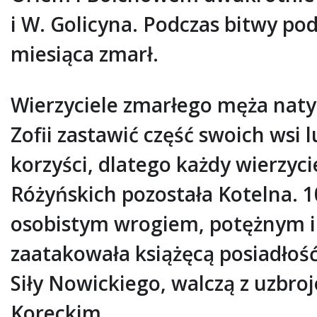
i W. Golicyna. Podczas bitwy po
miesiąca zmarł.
Wierzyciele zmarłego męża naty
Zofii zastawić część swoich wsi 
korzyści, dlatego każdy wierzy
Różyńskich pozostała Kotelna. 
osobistym wrogiem, potężnym i
zaatakowała książęcą posiadłoś
Siły Nowickiego, walczą z uzbr
Koreckim.