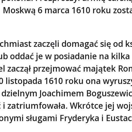
d Moskwą 6 marca 1610 roku został
chmiast zaczęli domagać się od k
lub oddać je w posiadanie na kilka
ciel zaczął przejmować majątek R
10 listopada 1610 roku ona wyrus
 dzielnym Joachimem Boguszewic
ć i zatriumfowała. Wkrótce jej w
ojonymi sługami Fryderyka i Eust