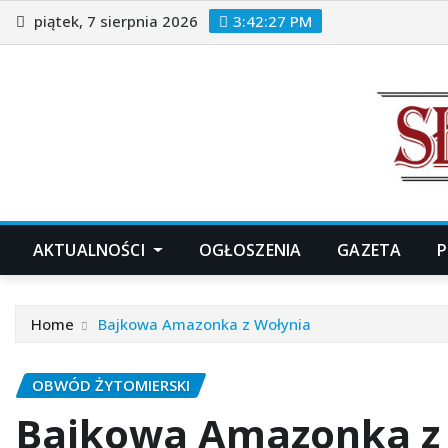
Skip
piątek, 7 sierpnia 2026
3:42:28 PM
to
content
AKTUALNOŚCI
OGŁOSZENIA
GAZETA
P
Home
Bajkowa Amazonka z Wołynia
OBWÓD ŻYTOMIERSKI
Bajkowa Amazonka z