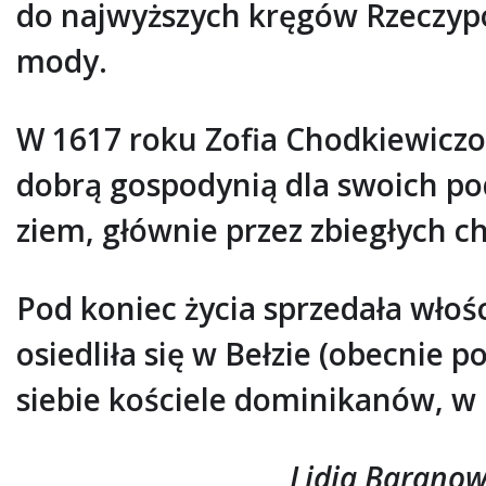
do najwyższych kręgów Rzeczypo
mody.
W 1617 roku Zofia Chodkiewiczo
dobrą gospodynią dla swoich pod
ziem, głównie przez zbiegłych c
Pod koniec życia sprzedała wł
osiedliła się w Bełzie (obecni
siebie kościele dominikanów, w
Lidia Baranows