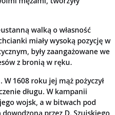
swoimi mężami, tworzyły
eustanną walką o własność
chcianki miały wysoką pozycję w
litycznym, były zaangażowane we
esów z bronią w ręku.
. W 1608 roku jej mąż pożyczył
eczenie długu. W kampanii
ego wojsk, a w bitwach pod
ą dowodzoną przez D. Szujskiego