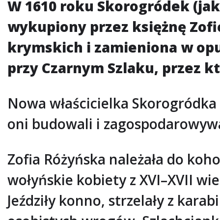
W 1610 roku Skorogródek (ja
wykupiony przez księżnę Zofi
krymskich i zamieniona w opu
przy Czarnym Szlaku, przez kt
Nowa właścicielka Skorogródka 
oni budowali i zagospodarowywa
Zofia Różyńska należała do koho
wołyńskie kobiety z XVI–XVII wi
Jeździły konno, strzelały z kar