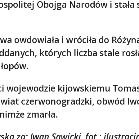
spolitej Obojga Narodów i stała 
wa owdowiała i wróciła do Różyna
danych, których liczba stale rosł
hłopów.
ości wojewodzie kijowskiemu Tom
e powiat czerwonogradzki, obwód 
 nimże zmarła.
ka za: Iwan Sawicki, fot.: ilustrac