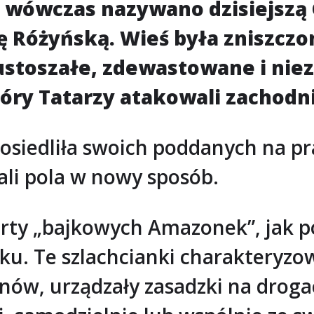
k wówczas nazywano dzisiejszą
ę Różyńską. Wieś była zniszczo
stoszałe, zdewastowane i niez
óry Tatarzy atakowali zachodnie
osiedliła swoich poddanych na pr
li pola w nowy sposób.
rty „bajkowych Amazonek”, jak pol
eku. Te szlachcianki charakteryzo
abinów, urządzały zasadzki na dro