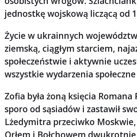
osobistych wrogów. Szlachciank
jednostkę wojskową liczącą od 1
Życie w ukrainnych województwa
ziemską, ciągłym starciem, naja
społeczeństwie i aktywnie uczes
wszystkie wydarzenia społeczne 
Zofia była żoną księcia Romana 
sporo od sąsiadów i zastawił sw
Lżedymitra przeciwko Moskwie, 
Orłem i Bołchowem dwukrotnie p