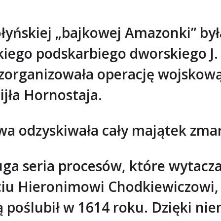
yńskiej „bajkowej Amazonki” był
iego podskarbiego dworskiego J.
zorganizowała operację wojskową,
jła Hornostaja.
wa odzyskiwała cały majątek zma
ga seria procesów, które wytaczali
ciu Hieronimowi Chodkiewiczowi, 
ą poślubił w 1614 roku. Dzięki ni