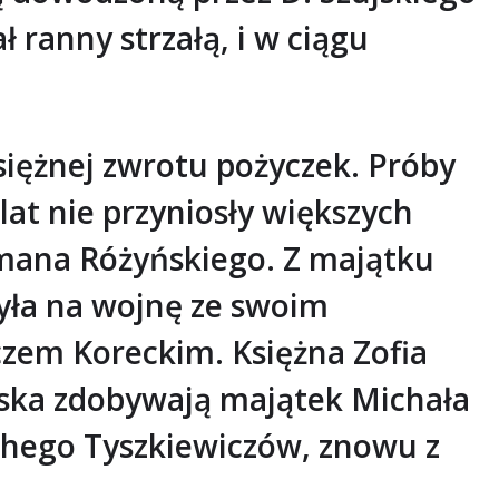
 ranny strzałą, i w ciągu
siężnej zwrotu pożyczek. Próby
 lat nie przyniosły większych
omana Różyńskiego. Z majątku
zyła na wojnę ze swoim
zem Koreckim. Księżna Zofia
ojska zdobywają majątek Michała
achego Tyszkiewiczów, znowu z