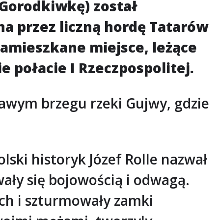
 Gorodkiwkę) został
na przez liczną hordę Tatarów
amieszkane miejsce, leżące
 połacie I Rzeczpospolitej.
awym brzegu rzeki Gujwy, gdzie
ski historyk Józef Rolle nazwał
wały się bojowością i odwagą.
gach i szturmowały zamki