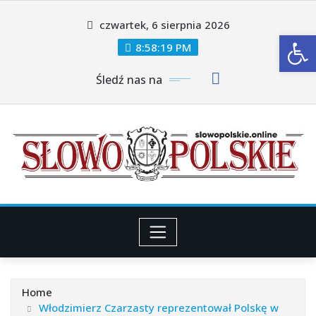
Skip
czwartek, 6 sierpnia 2026
to
Ot
content
8:58:20 PM
Śledź nas na
Home
Włodzimierz Czarzasty reprezentował Polskę w