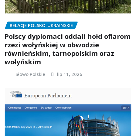
RELACJE POLSKO-UKRAIŃSKIE
Polscy dyplomaci oddali hołd ofiarom
rzezi wołyńskiej w obwodzie
równieńskim, tarnopolskim oraz
wołyńskim
Słowo Polskie
lip 11, 2026