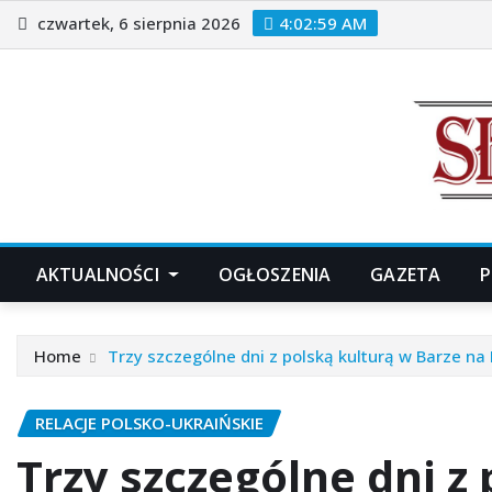
Skip
czwartek, 6 sierpnia 2026
4:03:02 AM
to
content
AKTUALNOŚCI
OGŁOSZENIA
GAZETA
P
Home
Trzy szczególne dni z polską kulturą w Barze na
RELACJE POLSKO-UKRAIŃSKIE
Trzy szczególne dni z