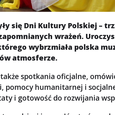
 się Dni Kultury Polskiej – trz
iezapomnianych wrażeń. Uroczyst
tórego wybrzmiała polska muzy
słów atmosferze.
 także spotkania oficjalne, omów
ci, pomocy humanitarnej i socjaln
taty i gotowość do rozwijania wsp