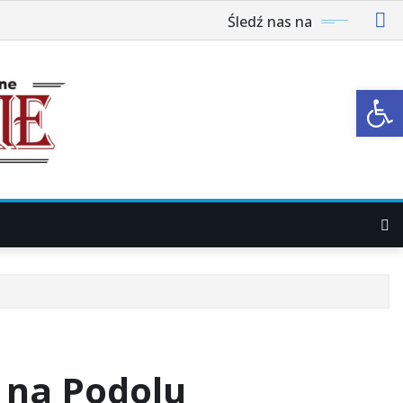
Śledź nas na
Ot
e na Podolu