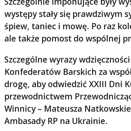
Szczególnie imponujące były wy
występy stały się prawdziwym s
śpiew, taniec i mowę. Po raz ko
ale także pomost do wspólnej pr
Szczególne wyrazy wdzięczności
Konfederatów Barskich za współp
drogę, aby odwiedzić XXIII Dni K
przewodnictwem Przewodniczące
Winnicy – Mateusza Natkowskieg
Ambasady RP na Ukrainie.