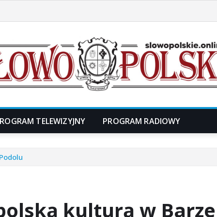
ROGRAM TELEWIZYJNY
PROGRAM RADIOWY
 Podolu
 polską kulturą w Barz