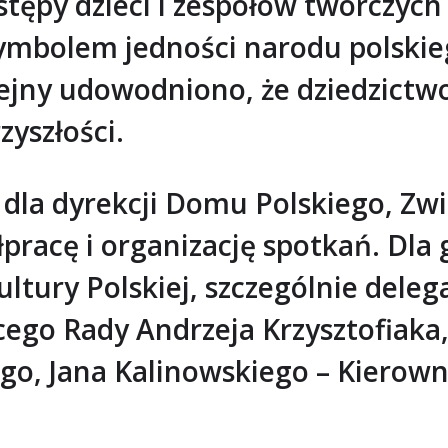
stępy dzieci i zespołów twórczych
ymbolem jedności narodu polskie
lejny udowodniono, że dziedzictwo 
zyszłości.
 dla dyrekcji Domu Polskiego, Zw
racę i organizację spotkań. Dla g
ultury Polskiej, szczególnie deleg
go Rady Andrzeja Krzysztofiaka
o, Jana Kalinowskiego – Kierown