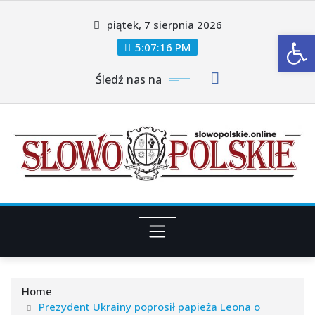
Skip
piątek, 7 sierpnia 2026
to
Ot
content
5:07:19 PM
Śledź nas na
Home
Prezydent Ukrainy poprosił papieża Leona o