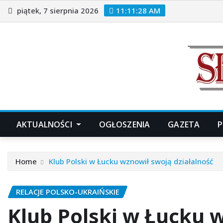
Skip
piątek, 7 sierpnia 2026
11:11:31 AM
to
content
AKTUALNOŚCI
OGŁOSZENIA
GAZETA
P
Home
Klub Polski w Łucku wznowił swoją działalność
RELACJE POLSKO-UKRAIŃSKIE
Klub Polski w Łucku w