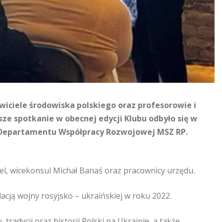
awiciele środowiska polskiego oraz profesorowie i
ze spotkanie w obecnej edycji Klubu odbyło się w
o Departamentu Współpracy Rozwojowej MSZ RP.
l, wicekonsul Michał Banaś oraz pracownicy urzędu.
ją wojny rosyjsko – ukraińskiej w roku 2022.
radycji oraz historii Polski na Ukrainie, a także