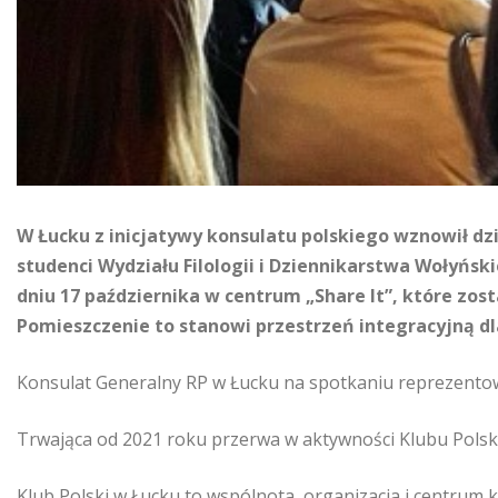
W Łucku z inicjatywy konsulatu polskiego wznowił dzi
studenci Wydziału Filologii i Dziennikarstwa Wołyńsk
dniu 17 października w centrum „Share It”, które 
Pomieszczenie to stanowi przestrzeń integracyjną d
Konsulat Generalny RP w Łucku na spotkaniu reprezentowa
Trwająca od 2021 roku przerwa w aktywności Klubu Polsk
Klub Polski w Łucku to wspólnota, organizacja i centrum ku