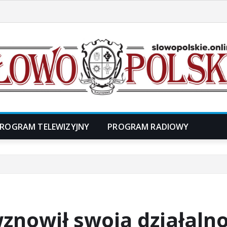
ROGRAM TELEWIZYJNY
PROGRAM RADIOWY
znowił swoją działaln