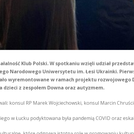
ałalność Klub Polski. W spotkaniu wzięli udział przedst
iego Narodowego Uniwersytetu im. Łesi Ukrainki. Pierws
zostało wyremontowane w ramach projektu rozwojoweg
la dzieci z zespołem Downa oraz autyzmem.
li: konsul RP Marek Wojciechowski, konsul Marcin Chruście
iego w Łucku podyktowana była pandemią COVID oraz eskalac
lturalne, które odgrywa istotną rolę w promowaniu kultury, t