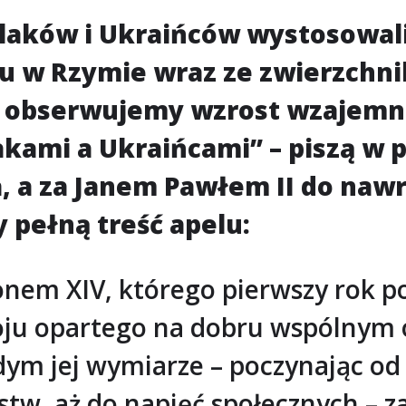
laków i Ukraińców wystosowali 
u w Rzymie wraz ze zwierzchni
 obserwujemy wzrost wzajemneg
akami a Ukraińcami” – piszą w 
, a za Janem Pawłem II do nawr
 pełną treść apelu:
nem XIV, którego pierwszy rok po
oju opartego na dobru wspólnym
m jej wymiarze – poczynając od 
tw, aż do napięć społecznych – z