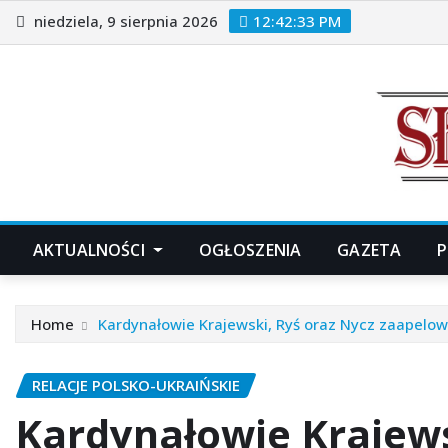
Skip
niedziela, 9 sierpnia 2026
12:42:35 PM
to
content
AKTUALNOŚCI
OGŁOSZENIA
GAZETA
P
Home
Kardynałowie Krajewski, Ryś oraz Nycz zaapelowa
RELACJE POLSKO-UKRAIŃSKIE
Kardynałowie Krajews