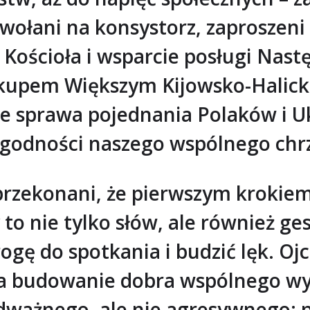
zwołani na konsystorz, zaproszeni
Kościoła i wsparcie posługi Nastę
kupem Większym Kijowsko-Halicki
e sprawa pojednania Polaków i Uk
ygodności naszego wspólnego chr
zekonani, że pierwszym krokiem 
 to nie tylko słów, ale również g
gę do spotkania i budzić lęk. Ojc
y”, a budowanie dobra wspólnego 
odważnego, ale nie agresywnego; 