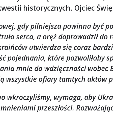
kwestii historycznych. Ojciec Świę
owej, gdy pilniejsza powinna być po
ruło serca, a oręż doprowadził do r
kraińców utwierdza się coraz bardz
 pojednania, które pozwoliłoby spo
ania mnie do wdzięczności wobec B
ą wszystkie ofiary tamtych aktów 
no wkroczyliśmy, wymaga, aby Ukrai
mnieniami przeszłości. Rozważają