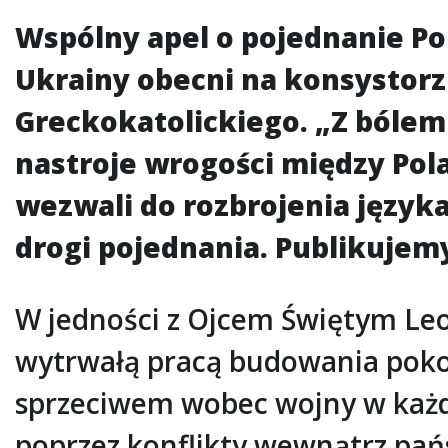
Wspólny apel o pojednanie Po
Ukrainy obecni na konsystorz
Greckokatolickiego. „Z bólem
nastroje wrogości między Pol
wezwali do rozbrojenia języka
drogi pojednania. Publikujemy
W jedności z Ojcem Świętym Leo
wytrwałą pracą budowania pok
sprzeciwem wobec wojny w każdy
poprzez konflikty wewnątrz pańs