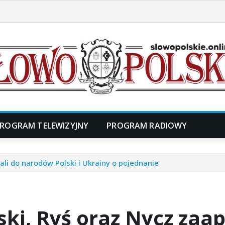
ROGRAM TELEWIZYJNY
PROGRAM RADIOWY
li do narodów Polski i Ukrainy o pojednanie
ki, Ryś oraz Nycz zaa