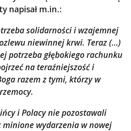
ty napisał m.in.:
trzeba solidarności i wzajemnej
ozlewu niewinnej krwi. Teraz (…)
iej potrzeba głębokiego rachunku
jrzeć na teraźniejszość i
oga razem z tymi, którzy w
przemocy.
ńcy i Polacy nie pozostawali
c minione wydarzenia w nowej