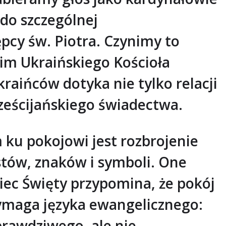
 do szczególnej
pcy św. Piotra. Czynimy to
m Ukraińskiego Kościoła
raińców dotyka nie tylko relacji
ześcijańskiego świadectwa.
ku pokojowi jest rozbrojenie
estów, znaków i symboli. One
iec Święty przypomina, że pokój
wymaga języka ewangelicznego:
prawdziwego, ale nie