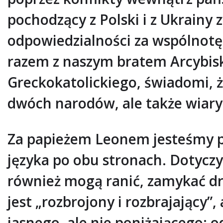
pochodzący z Polski i z Ukrainy 
odpowiedzialności za wspólnotę 
razem z naszym bratem Arcybis
Greckokatolickiego, świadomi, ż
dwóch narodów, ale także wiar
Za papieżem Leonem jesteśmy pr
języka po obu stronach. Dotyczy
również mogą ranić, zamykać dro
jest „rozbrojony i rozbrajając
jasnego, ale nie poniżającego; 