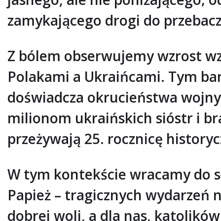
zamykającego drogi do przebacz
Z bólem obserwujemy wzrost wza
Polakami a Ukraińcami. Tym bardz
doświadcza okrucieństwa wojny, 
milionom ukraińskich sióstr i br
przeżywają 25. rocznicę history
W tym kontekście wracamy do słów
Papież – tragicznych wydarzeń n
dobrej woli, a dla nas, katolik