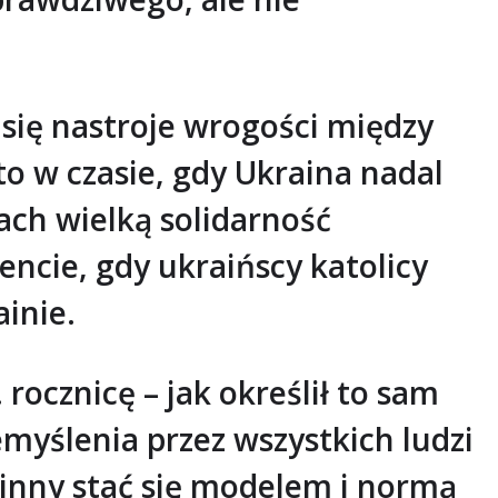
się nastroje wrogości między
to w czasie, gdy Ukraina nadal
ach wielką solidarność
encie, gdy ukraińscy katolicy
ainie.
rocznicę – jak określił to sam
myślenia przez wszystkich ludzi
winny stać się modelem i normą