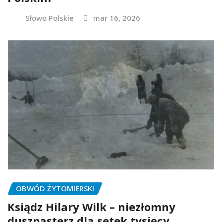
Słowo Polskie
mar 16, 2026
OBWÓD ŻYTOMIERSKI
Ksiądz Hilary Wilk – niezłomny
duszpasterz dla setek tysięcy