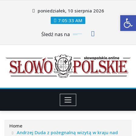
Skip
poniedziałek, 10 sierpnia 2026
to
Ot
content
7:05:35 AM
Śledź nas na
Home
Andrzej Duda z pożegnalną wizytą w kraju nad