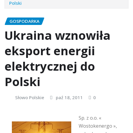
Polski
GOSPODARKA
Ukraina wznowiła
eksport energii
elektrycznej do
Polski
Słowo Polskie
paź 18, 2011
0
Sp. z o.o. «
Wostokenergo »,