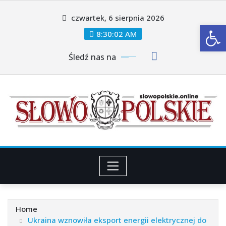
Skip
czwartek, 6 sierpnia 2026
to
Ot
content
8:30:04 AM
Śledź nas na
Home
Ukraina wznowiła eksport energii elektrycznej do