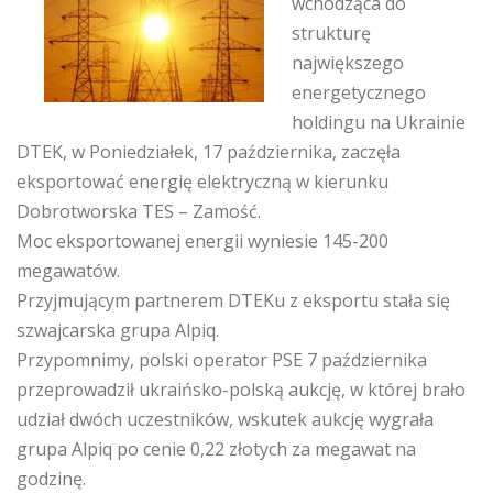
wchodząc
a
do
strukturę
największego
energetycznego
holdingu
na Ukrainie
DTEK, w
P
oniedziałek, 17 października, zaczęł
a
eksportow
a
ć
energi
ę
elektryczn
ą
w kierunku
Dobrotworska TES – Zamo
ść
.
M
oc eksportow
anej energii wyniesie
145-200
megawatów
.
P
rzyjmującym partnerem DTEK
u
z
ekspor
tu
sta
ła
się
szwajcarska grupa Alpiq.
Przypomnimy, polski operator PSE 7 października
przeprowadził
ukraińsko-polsk
ą
aukcję, w któr
ej
bra
ło
udział dw
óch
uczestników, wskutek aukcj
ę
wygrała
grup
a
Alpiq po cenie 0,22 złotych
za
megawat na
godzinę
.