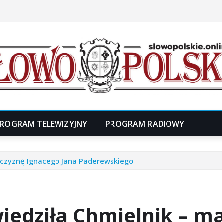
ROGRAM TELEWIZYJNY
PROGRAM RADIOWY
ojczyznę Ignacego Jana Paderewskiego
iedziła Chmielnik – m