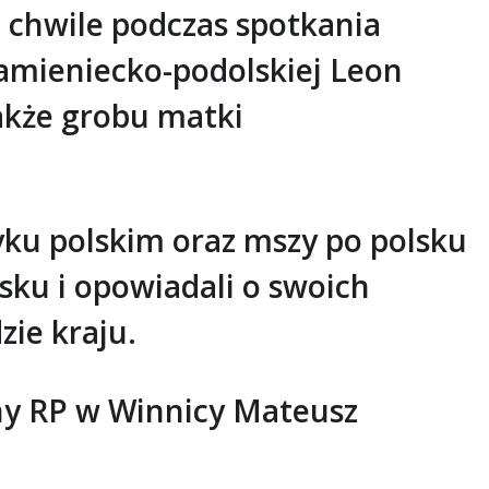
e chwile podczas spotkania
kamieniecko-podolskiej Leon
kże grobu matki
yku polskim oraz mszy po polsku
lsku i opowiadali o swoich
ie kraju.
lny RP w Winnicy Mateusz