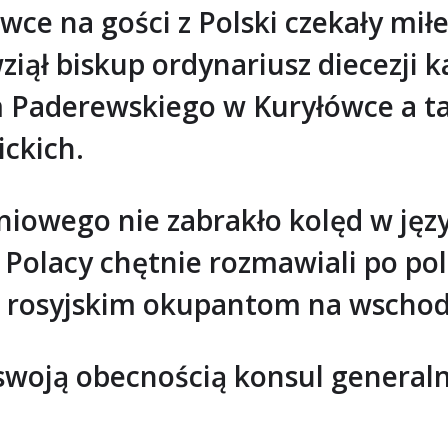
wce na gości z Polski czekały mił
iął biskup ordynariusz diecezji 
Paderewskiego w Kuryłówce a ta
ckich.
iowego nie zabrakło kolęd w jęz
i Polacy chętnie rozmawiali po po
 rosyjskim okupantom na wschodz
 swoją obecnością konsul genera