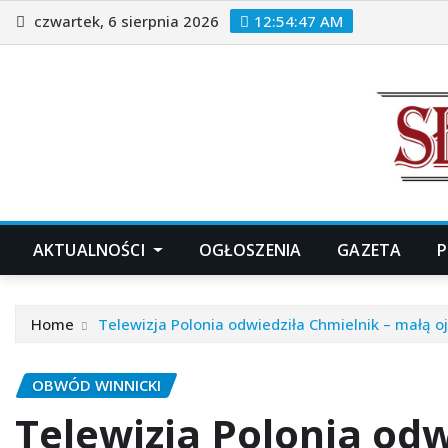
Skip
czwartek, 6 sierpnia 2026
12:54:50 AM
to
content
AKTUALNOŚCI
OGŁOSZENIA
GAZETA
P
Home
Telewizja Polonia odwiedziła Chmielnik – małą 
OBWÓD WINNICKI
Telewizja Polonia odw