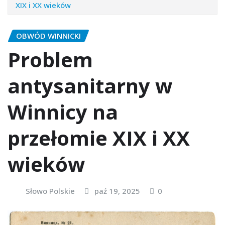
XIX i XX wieków
OBWÓD WINNICKI
Problem
antysanitarny w
Winnicy na
przełomie XIX i XX
wieków
Słowo Polskie
paź 19, 2025
0