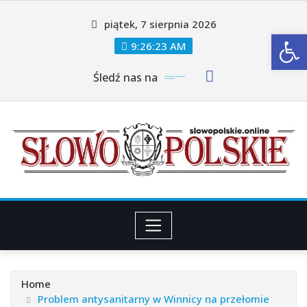
Skip
piątek, 7 sierpnia 2026
to
Ot
content
9:26:25 AM
Śledź nas na
Home
Problem antysanitarny w Winnicy na przełomie