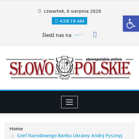
Skip
czwartek, 6 sierpnia 2026
to
Ot
content
4:58:20 AM
Śledź nas na
Home
Szef Narodowego Banku Ukrainy Andrij Pysznyj