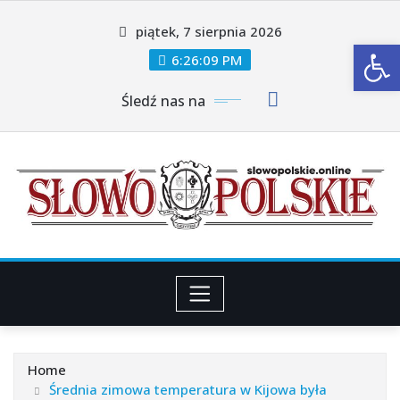
Skip
piątek, 7 sierpnia 2026
to
Ot
content
6:26:11 PM
Śledź nas na
Home
Średnia zimowa temperatura w Kijowa była