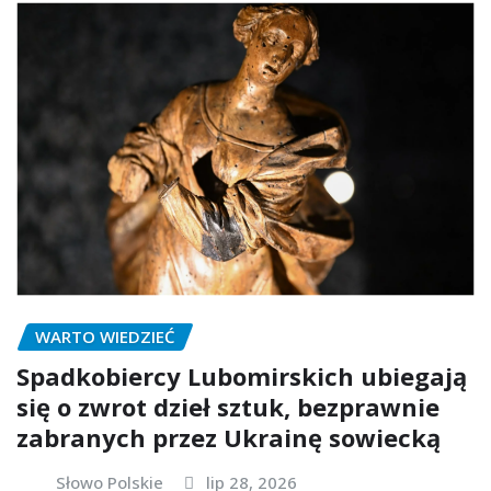
WARTO WIEDZIEĆ
Spadkobiercy Lubomirskich ubiegają
się o zwrot dzieł sztuk, bezprawnie
zabranych przez Ukrainę sowiecką
Słowo Polskie
lip 28, 2026