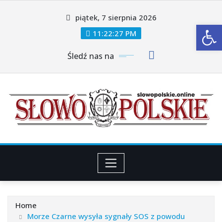
Skip
piątek, 7 sierpnia 2026
to
Ot
content
11:22:28 PM
Śledź nas na
Home
Morze Czarne wysyła sygnały SOS z powodu