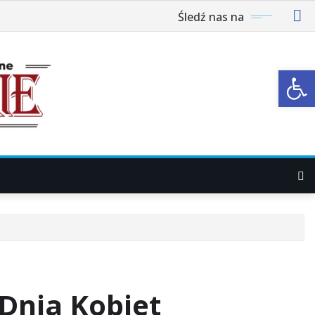
Śledź nas na
Ot
 Dnia Kobiet