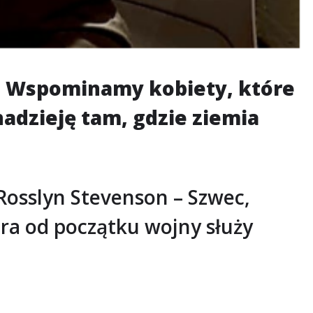
e. Wspominamy kobiety, które
nadzieję tam, gdzie ziemia
 Rosslyn Stevenson – Szwec,
óra od początku wojny służy