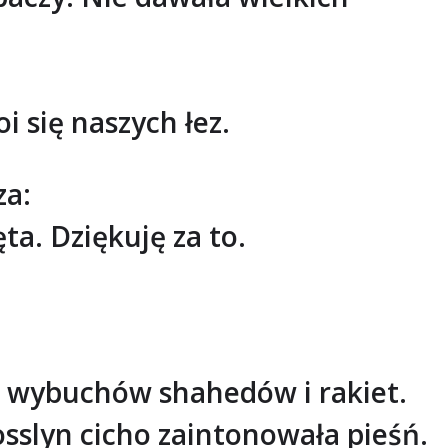
i się naszych łez.
za:
ta. Dziękuję za to.
 od wybuchów shahedów i rakiet.
osslyn cicho zaintonowała pieśń.