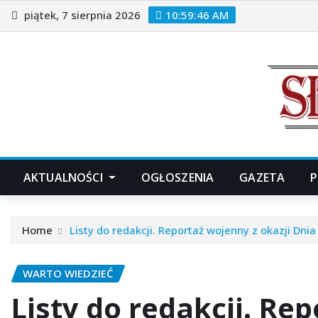
Skip
piątek, 7 sierpnia 2026
10:59:47 AM
to
content
AKTUALNOŚCI
OGŁOSZENIA
GAZETA
P
Home
Listy do redakcji. Reportaż wojenny z okazji Dnia
WARTO WIEDZIEĆ
Listy do redakcji. Re