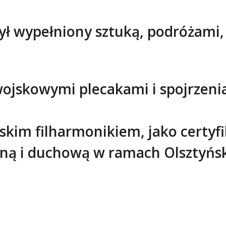
t był wypełniony sztuką, podróżam
ojskowymi plecakami i spojrzeniam
kim filharmonikiem, jako certyf
rną i duchową w ramach Olsztyń