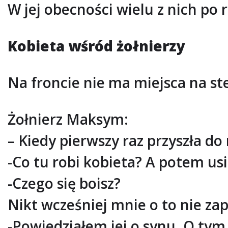
W jej obecności wielu z nich po 
Kobieta wśród żołnierzy
Na froncie nie ma miejsca na st
Żołnierz Maksym:
– Kiedy pierwszy raz przyszła d
-Co tu robi kobieta? A potem usi
-Czego się boisz?
Nikt wcześniej mnie o to nie zap
-Powiedziałem jej o synu. O tym,