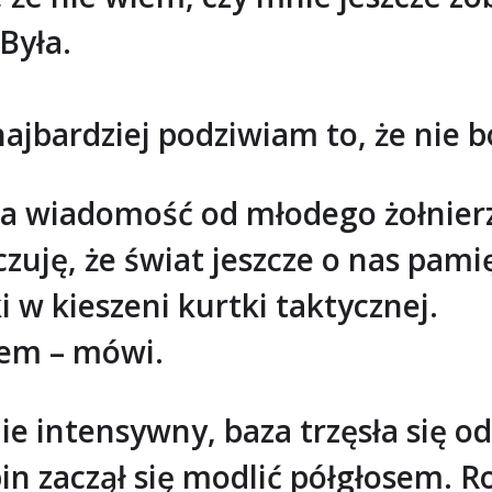
Była.
ajbardziej podziwiam to, że nie bo
a wiadomość od młodego żołnier
czuję, że świat jeszcze o nas pamię
 w kieszeni kurtki taktycznej.
tem – mówi.
lnie intensywny, baza trzęsła się
in zaczął się modlić półgłosem. R