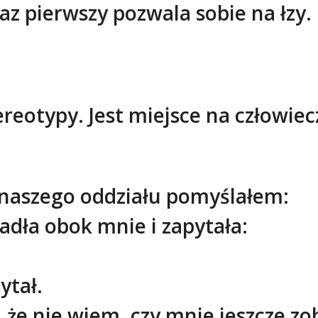
raz pierwszy pozwala sobie na łzy.
ereotypy. Jest miejsce na człowie
o naszego oddziału pomyślałem:
adła obok mnie i zapytała:
ytał.
 że nie wiem, czy mnie jeszcze zo