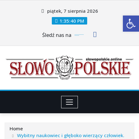
Skip
piątek, 7 sierpnia 2026
to
Ot
content
1:35:41 PM
Śledź nas na
Home
Wybitny naukowiec i głęboko wierzący człowiek.