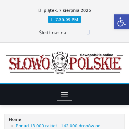
Skip
piątek, 7 sierpnia 2026
to
Ot
content
7:35:11 PM
Śledź nas na
Home
Ponad 13 000 rakiet i 142 000 dronów od