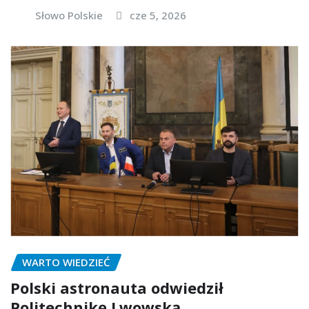
Słowo Polskie
cze 5, 2026
WARTO WIEDZIEĆ
Polski astronauta odwiedził
Politechnikę Lwowską