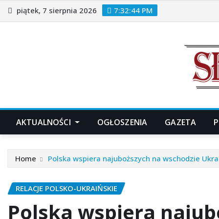
Skip
piątek, 7 sierpnia 2026
7:32:46 PM
to
content
AKTUALNOŚCI
OGŁOSZENIA
GAZETA
P
Home
Polska wspiera najuboższych na wschodzie Ukra
RELACJE POLSKO-UKRAIŃSKIE
Polska wspiera najub