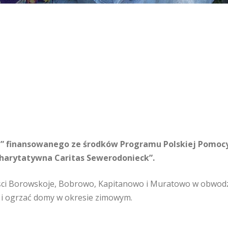
m” finansowanego ze środków Programu Polskiej Pomocy
Charytatywna Caritas Sewerodonieck”.
ści Borowskoje, Bobrowo, Kapitanowo i Muratowo w obwodz
i i ogrzać domy w okresie zimowym.