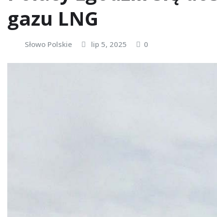
gazu LNG
Słowo Polskie
lip 5, 2025
0