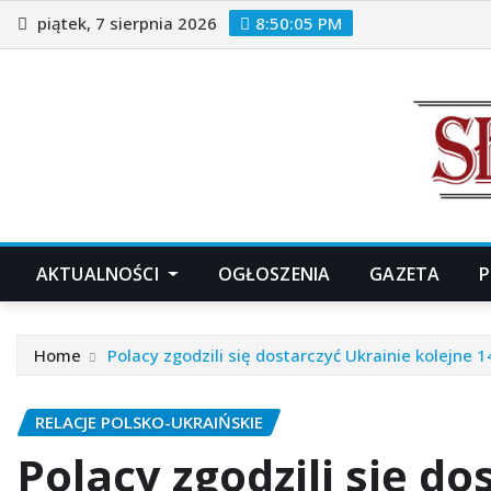
Skip
piątek, 7 sierpnia 2026
8:50:07 PM
to
content
AKTUALNOŚCI
OGŁOSZENIA
GAZETA
P
Home
Polacy zgodzili się dostarczyć Ukrainie kolejne
RELACJE POLSKO-UKRAIŃSKIE
Polacy zgodzili się d