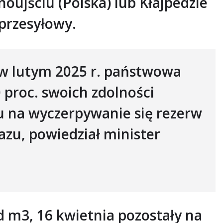
oujściu (Polska) lub Kłajpedzie
 przesyłowy.
 w lutym 2025 r. państwowa
 proc. swoich zdolności
u na wyczerpywanie się rezerw
zu, powiedział minister
d m3, 16 kwietnia pozostały na