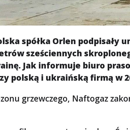
polska spółka Orlen podpisały
trów sześciennych skroploneg
inę. Jak informuje biuro praso
 polską i ukraińską firmą w 2
sezonu grzewczego, Naftogaz zak