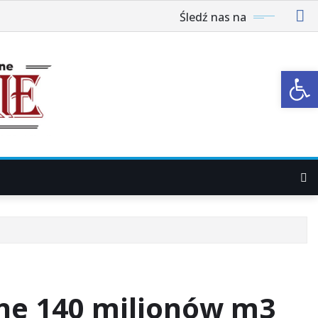
Śledź nas na
Ot
ejne 140 milionów m3