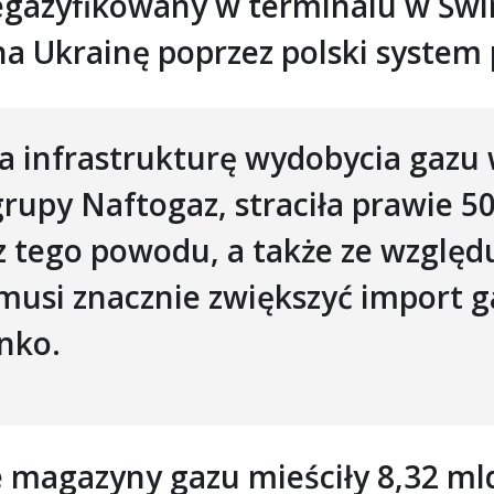
egazyfikowany w terminalu w Świn
 na Ukrainę poprzez polski system
a infrastrukturę wydobycia gazu
upy Naftogaz, straciła prawie 50
 tego powodu, a także ze względ
usi znacznie zwiększyć import ga
nko.
e magazyny gazu mieściły 8,32 ml